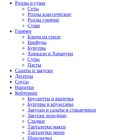
Роллы и суши
Сеты
Роллы классические
Роллы горячие
Суши
Горячее
Блюда на гриле
Брофуды
Бургеры
Хинкали и Хачапури
Супы
Пасты
Салаты и закуски
Десерты
Соусы
Напитки
Кейтеринг
Брускетты и выпечка
Бургеры и круассаны
Закуски и салаты в стаканчиках
Закуски холодные
Сладкое
Тарталетки макси
Тарталетки мини
Шашлычки