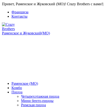
Привет, Раменское и Жуковский (МО)! Crazy Brothers с вами!
|
Франшиза
Контакты
Раменское и Жуковский(МО)
Самовывоз: РП Октябрьский (МО),
Ул. Текстильщиков, 4б
+7 968 399-66-47
+7 967-271-00-77
Звонки, WhatsApp и Viber
Раменское (МО)
Комбо
Пицца
Четырехэтажная пицца
Мини бенто-пиццы
Римская пицца