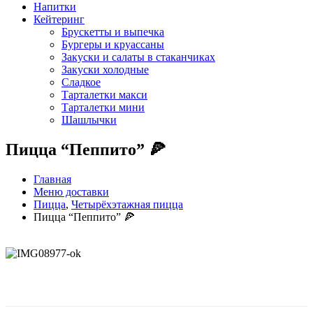
Напитки
Кейтеринг
Брускетты и выпечка
Бургеры и круассаны
Закуски и салаты в стаканчиках
Закуски холодные
Сладкое
Тарталетки макси
Тарталетки мини
Шашлычки
Пицца “Пеппито” 🍕
Главная
Меню доставки
Пицца
,
Четырёхэтажная пицца
Пицца “Пеппито” 🍕