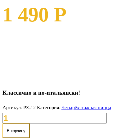
1 490
Р
Четырехэтажная пицца с колбасой “Пепперони”, свежими
помидорами, двумя видами сыра и фирменным соусом от
Crazy Brothers
Классично и по-итальянски!
Артикул:
PZ-12
Категория:
Четырёхэтажная пицца
В корзину