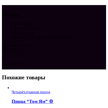
Состав:
пепперони
томаты свежие
2 вида сыра
фирменный соус от Crazy Brothers
Диаметр:
25 см
Вес:
1200 г
Вес
1100 g
Похожие товары
Четырёхэтажная пицца
Пицца “Том Ям” 🍲