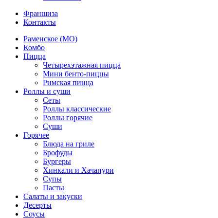
Франшиза
Контакты
Раменское (МО)
Комбо
Пицца
Четырехэтажная пицца
Мини бенто-пиццы
Римская пицца
Роллы и суши
Сеты
Роллы классические
Роллы горячие
Суши
Горячее
Блюда на гриле
Брофуды
Бургеры
Хинкали и Хачапури
Супы
Пасты
Салаты и закуски
Десерты
Соусы